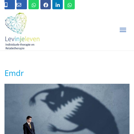
T
O
G
G
L
E
N
A
Emdr
V
I
G
A
T
I
O
N