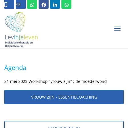
T
O
G
G
L
E
N
Agenda
A
V
I
21 mei 2023 Workshop "vrouw zijn" : de moederwond
G
A
T
VROUW ZIJN - ESSENTIECOACHING
I
O
N