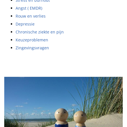
Stress en burnout
Angst ( EMDR)
Rouw en verlies
Depressie
Chronische ziekte en pijn
Keuzeproblemen
Zingevingsvragen