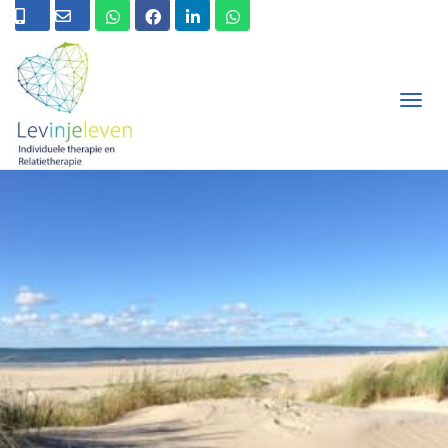
T
O
G
G
L
E
N
A
V
I
G
A
T
I
O
N